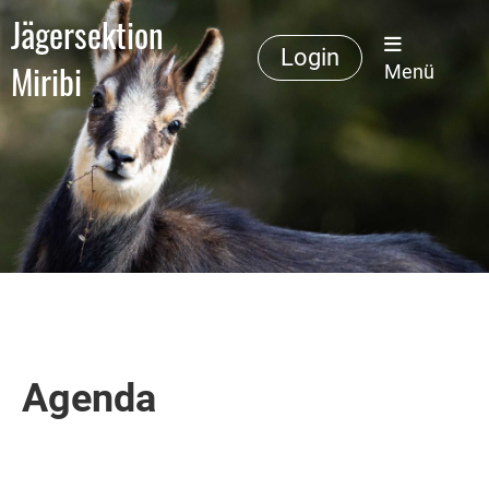
Jägersektion
Login
Miribi
Menü
Agenda